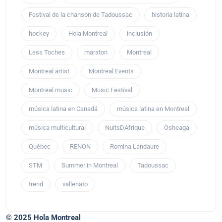
Festival de la chanson de Tadoussac
historia latina
hockey
Hola Montreal
inclusión
Less Toches
maraton
Montreal
Montreal artist
Montreal Events
Montreal music
Music Festival
música latina en Canadá
música latina en Montreal
música multicultural
NuitsDAfrique
Osheaga
Québec
RENON
Romina Landaure
STM
Summer in Montreal
Tadoussac
trend
vallenato
© 2025 Hola Montreal