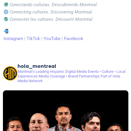
Conectando culturas. Descubriendo Montreal.
Connecting cultures. Discovering Montreal.
Connecter les cultures. Découvrir Montréal.
Instagram
|
TikTok
|
YouTube
|
Facebook
hola_montreal
Montreal’s Leading Hispanic Digital Media
Events • Culture • Local
Experiences
Media Coverage • Brand Partnerships
Part of Hola
Media Network