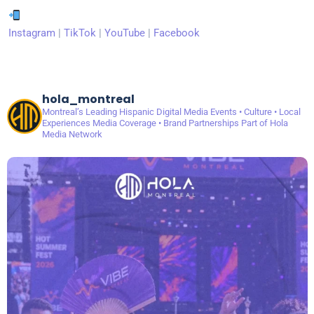
Instagram
|
TikTok
|
YouTube
|
Facebook
hola_montreal
Montreal’s Leading Hispanic Digital Media
Events • Culture • Local
Experiences
Media Coverage • Brand Partnerships
Part of Hola
Media Network