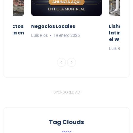
productos
Negocios Locales
Lishaam 
 a casa en
latinos q
Luis Rios
19 enero 2026
el West I
6
Luis Rios
- SPONSORED AD -
Tag Clouds