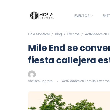
EVENTOS
ENT
Hola Montreal
Blog
Eventos
Actividades en F
Mile End se conve
fiesta callejera 
Shelsea Sagrero
Actividades en Familia
,
Eventos