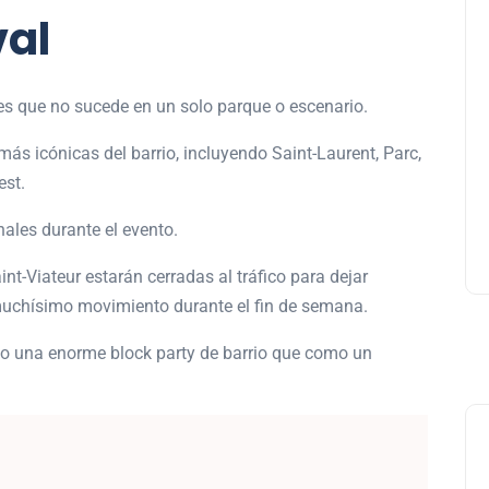
val
Lishaam Market: productos
 es que no sucede en un solo parque o escenario.
latinos que saben a casa e
el West Island
s más icónicas del barrio, incluyendo Saint-Laurent, Parc,
est.
Luis Rios
18 enero 2026
nales durante el evento.
nt-Viateur estarán cerradas al tráfico para dejar
 muchísimo movimiento durante el fin de semana.
o una enorme block party de barrio que como un