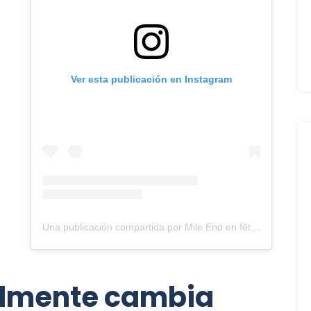
Ver esta publicación en Instagram
Negocios Locales
Una publicación compartida por Mile End en fête 2026 (@mile_end_en_fete)
eralmente cambia