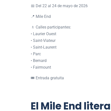
📅 Del 22 al 24 de mayo de 2026
📍
Mile End
🚶 Calles participantes:
• Laurier Ouest
• Saint-Viateur
• Saint-Laurent
• Parc
• Bernard
• Fairmount
🎟 Entrada gratuita
El Mile End lit