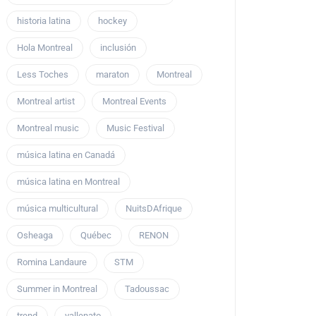
historia latina
hockey
Hola Montreal
inclusión
Less Toches
maraton
Montreal
Montreal artist
Montreal Events
Montreal music
Music Festival
música latina en Canadá
música latina en Montreal
música multicultural
NuitsDAfrique
Osheaga
Québec
RENON
Romina Landaure
STM
Summer in Montreal
Tadoussac
trend
vallenato