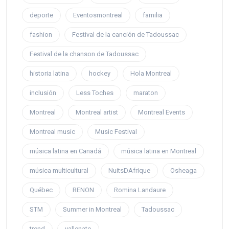
deporte
Eventosmontreal
familia
fashion
Festival de la canción de Tadoussac
Festival de la chanson de Tadoussac
historia latina
hockey
Hola Montreal
inclusión
Less Toches
maraton
Montreal
Montreal artist
Montreal Events
Montreal music
Music Festival
música latina en Canadá
música latina en Montreal
música multicultural
NuitsDAfrique
Osheaga
Québec
RENON
Romina Landaure
STM
Summer in Montreal
Tadoussac
trend
vallenato