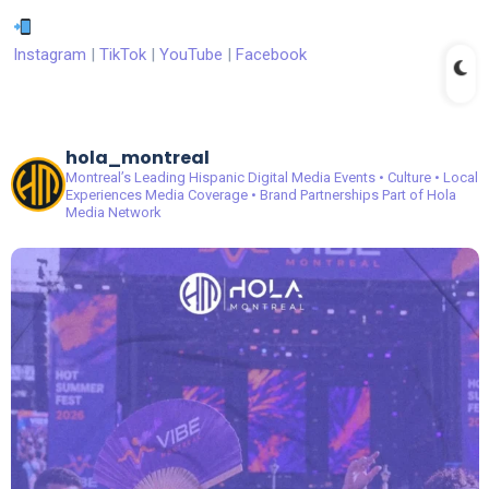
Instagram
|
TikTok
|
YouTube
|
Facebook
hola_montreal
Montreal’s Leading Hispanic Digital Media
Events • Culture • Local
Experiences
Media Coverage • Brand Partnerships
Part of Hola
Media Network