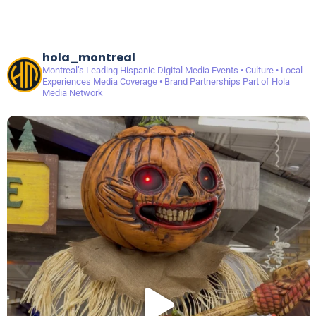
hola_montreal
Montreal’s Leading Hispanic Digital Media
Events • Culture • Local
Experiences
Media Coverage • Brand Partnerships
Part of Hola
Media Network