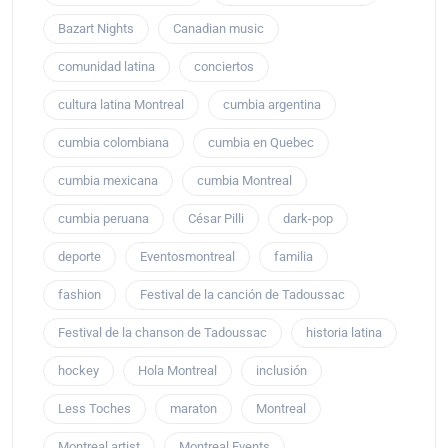
Bazart Nights
Canadian music
comunidad latina
conciertos
cultura latina Montreal
cumbia argentina
cumbia colombiana
cumbia en Quebec
cumbia mexicana
cumbia Montreal
cumbia peruana
César Pilli
dark-pop
deporte
Eventosmontreal
familia
fashion
Festival de la canción de Tadoussac
Festival de la chanson de Tadoussac
historia latina
hockey
Hola Montreal
inclusión
Less Toches
maraton
Montreal
Montreal artist
Montreal Events