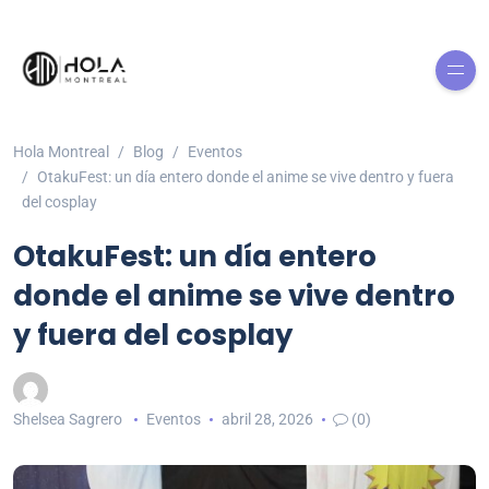
Hola Montreal
Blog
Eventos
OtakuFest: un día entero donde el anime se vive dentro y fuera
del cosplay
OtakuFest: un día entero
donde el anime se vive dentro
y fuera del cosplay
Shelsea Sagrero
Eventos
abril 28, 2026
(0)