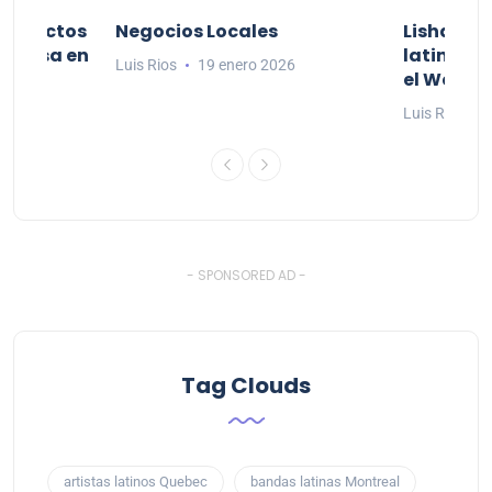
productos
Negocios Locales
Lishaam 
 a casa en
latinos q
Luis Rios
19 enero 2026
el West I
6
Luis Rios
- SPONSORED AD -
Tag Clouds
artistas latinos Quebec
bandas latinas Montreal