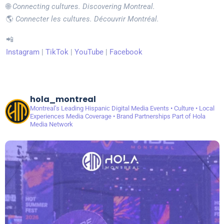
🌐
Connecting cultures. Discovering Montreal.
🌎
Connecter les cultures. Découvrir Montréal.
📲
Instagram
|
TikTok
|
YouTube
|
Facebook
hola_montreal
Montreal’s Leading Hispanic Digital Media
Events • Culture • Local
Experiences
Media Coverage • Brand Partnerships
Part of Hola
Media Network