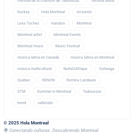
Festival de la chanson de Tadoussac
historia latina
hockey
Hola Montreal
inclusión
Less Toches
maraton
Montreal
Montreal artist
Montreal Events
Montreal music
Music Festival
música latina en Canadá
música latina en Montreal
música multicultural
NuitsDAfrique
Osheaga
Québec
RENON
Romina Landaure
STM
Summer in Montreal
Tadoussac
trend
vallenato
© 2025 Hola Montreal
🌍
Conectando culturas. Descubriendo Montreal.