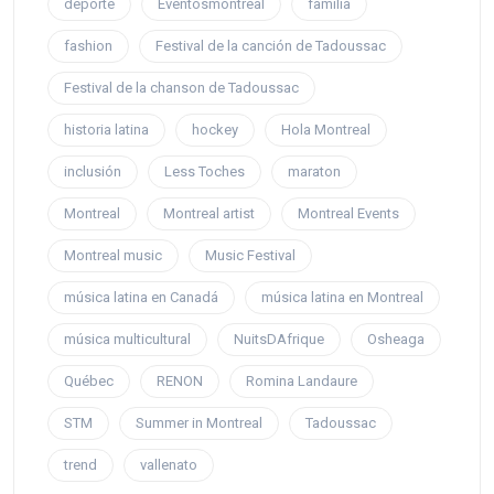
deporte
Eventosmontreal
familia
fashion
Festival de la canción de Tadoussac
Festival de la chanson de Tadoussac
historia latina
hockey
Hola Montreal
inclusión
Less Toches
maraton
Montreal
Montreal artist
Montreal Events
Montreal music
Music Festival
música latina en Canadá
música latina en Montreal
música multicultural
NuitsDAfrique
Osheaga
Québec
RENON
Romina Landaure
STM
Summer in Montreal
Tadoussac
trend
vallenato