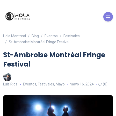
Hola Montreal
Blog
Eventos
Festivales
St-Ambroise Montréal Fringe Festival
St-Ambroise Montréal Fringe
Festival
Luis Rios
Eventos
,
Festivales
,
Mayo
mayo 16, 2024
(0)