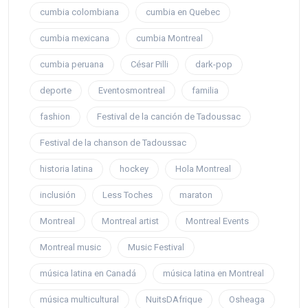
cumbia colombiana
cumbia en Quebec
cumbia mexicana
cumbia Montreal
cumbia peruana
César Pilli
dark-pop
deporte
Eventosmontreal
familia
fashion
Festival de la canción de Tadoussac
Festival de la chanson de Tadoussac
historia latina
hockey
Hola Montreal
inclusión
Less Toches
maraton
Montreal
Montreal artist
Montreal Events
Montreal music
Music Festival
música latina en Canadá
música latina en Montreal
música multicultural
NuitsDAfrique
Osheaga