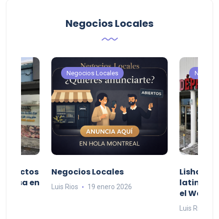
Negocios Locales
Negocios Locales
Negocio
productos
Negocios Locales
Lishaam 
 a casa en
latinos q
Luis Rios
19 enero 2026
el West I
26
Luis Rios
1