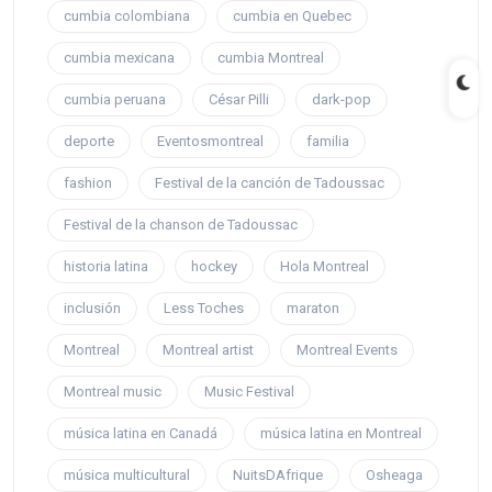
cumbia colombiana
cumbia en Quebec
cumbia mexicana
cumbia Montreal
cumbia peruana
César Pilli
dark-pop
deporte
Eventosmontreal
familia
fashion
Festival de la canción de Tadoussac
Festival de la chanson de Tadoussac
historia latina
hockey
Hola Montreal
inclusión
Less Toches
maraton
Montreal
Montreal artist
Montreal Events
Montreal music
Music Festival
música latina en Canadá
música latina en Montreal
música multicultural
NuitsDAfrique
Osheaga