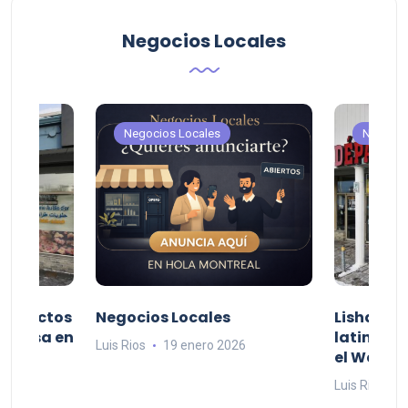
Negocios Locales
Negocios Locales
Negocio
productos
Negocios Locales
Lishaam 
 a casa en
latinos q
Luis Rios
19 enero 2026
el West I
26
Luis Rios
1