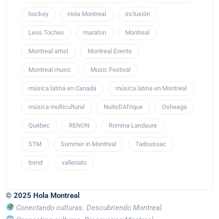
hockey
Hola Montreal
inclusión
Less Toches
maraton
Montreal
Montreal artist
Montreal Events
Montreal music
Music Festival
música latina en Canadá
música latina en Montreal
música multicultural
NuitsDAfrique
Osheaga
Québec
RENON
Romina Landaure
STM
Summer in Montreal
Tadoussac
trend
vallenato
© 2025 Hola Montreal
Conectando culturas. Descubriendo Montreal.