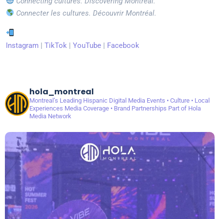
Connecting cultures. Discovering Montreal.
Connecter les cultures. Découvrir Montréal.
Instagram
|
TikTok
|
YouTube
|
Facebook
hola_montreal
Montreal’s Leading Hispanic Digital Media
Events • Culture • Local
Experiences
Media Coverage • Brand Partnerships
Part of Hola
Media Network